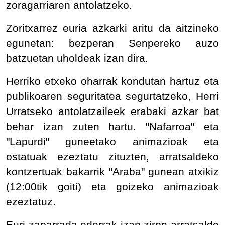
zoragarriaren antolatzeko.
Zoritxarrez euria azkarki aritu da aitzineko
egunetan: bezperan Senpereko auzo
batzuetan uholdeak izan dira.
Herriko etxeko oharrak kondutan hartuz eta
publikoaren seguritatea segurtatzeko, Herri
Urratseko antolatzaileek erabaki azkar bat
behar izan zuten hartu. "Nafarroa" eta
"Lapurdi" guneetako animazioak eta
ostatuak ezeztatu zituzten, arratsaldeko
kontzertuak bakarrik "Araba" gunean atxikiz
(12:00tik goiti) eta goizeko animazioak
ezeztatuz.
Euri zaparrada ederrak izan ziren arratsalde