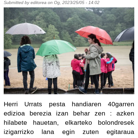
Submitted by
editorea
on
Og, 2023/25/05 - 14:02
Herri Urrats pesta handiaren 40garren
edizioa berezia izan behar zen : azken
hilabete hauetan, elkarteko bolondresek
izigarrizko lana egin zuten egitaraua