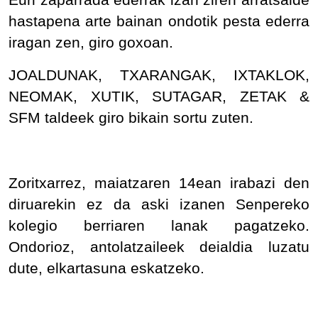
hastapena arte bainan ondotik pesta ederra
iragan zen, giro goxoan.
JOALDUNAK, TXARANGAK, IXTAKLOK,
NEOMAK, XUTIK, SUTAGAR, ZETAK &
SFM taldeek giro bikain sortu zuten.
Zoritxarrez, maiatzaren 14ean irabazi den
diruarekin ez da aski izanen Senpereko
kolegio berriaren lanak pagatzeko.
Ondorioz, antolatzaileek deialdia luzatu
dute, elkartasuna eskatzeko.