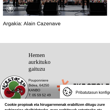
Argakia: Alain Cazenave
Hemen
aurkituko
gaituzu
Pouponniere
Bidea, 64250
KANBO
Pribatutasun konfig
T: 05 59 52 49
24 | F: 05 59
Webgune hau Ikastolen Elkarteak garatu 
Cookie propioak eta hirugarrenenak erabiltzen ditugu zure
52 88 87
nabigazioa ahalbidetzeko, gure zerbitzuak aztertzeko eta