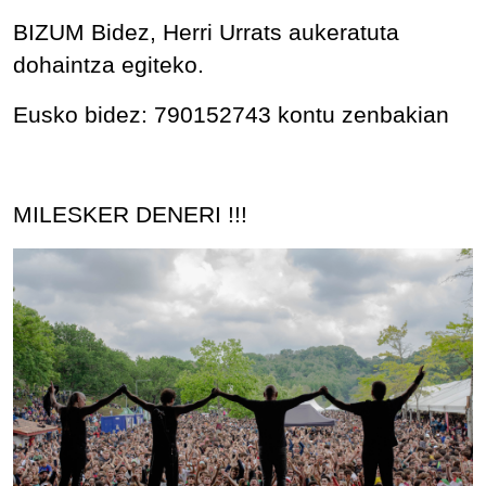
BIZUM Bidez, Herri Urrats aukeratuta
dohaintza egiteko.
Eusko bidez: 790152743 kontu zenbakian
MILESKER DENERI !!!
IRUDIA