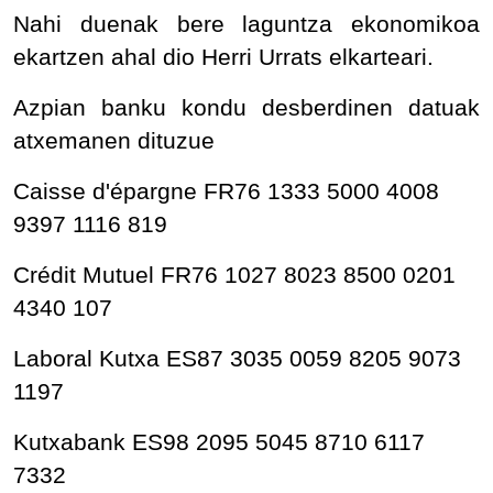
Nahi duenak bere laguntza ekonomikoa
ekartzen ahal dio Herri Urrats elkarteari.
Azpian banku kondu desberdinen datuak
atxemanen dituzue
Caisse d'épargne FR76 1333 5000 4008
9397 1116 819
Crédit Mutuel FR76 1027 8023 8500 0201
4340 107
Laboral Kutxa ES87 3035 0059 8205 9073
1197
Kutxabank ES98 2095 5045 8710 6117
7332