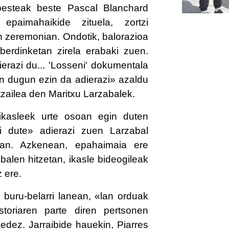
besteak beste Pascal Blanchard
 epaimahaikide zituela, zortzi
 zeremonian. Ondotik, balorazioa
 berdinketan zirela erabaki zuen.
ierazi du... 'Losseni' dokumentala
an dugun ezin da adierazi» azaldu
tzailea den Maritxu Larzabalek.
 ikasleek urte osoan egin duten
azi dute» adierazi zuen Larzabal
etan. Azkenean, epahaimaia ere
balen hitzetan, ikasle bideogileak
 ere.
ra buru-belarri lanean, «lan orduak
toriaren parte diren pertsonen
edez. Jarraibide hauekin, Piarres