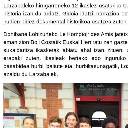
Larzabaleko hirugarreneko 12 ikaslez osaturiko t
historia izan du ardatz. Gidoia idatzi, narrazioa 
irudien bidez dokumental historikoa osatzea zuten
Donibane Lohizuneko Le Komptoir des Amis jatetxe
eman zion Boli Costatik Euskal Herriratu zen gaztea
sukaldaritza ikasketak abiatu ahal izan zituen. 
erabaki zuten, ikasleak bertako edo inguruko 
pasabidea hurbil baitute eta, hurbiltasunagatik, 
azaldu du Larzabalek.
IRUDIA