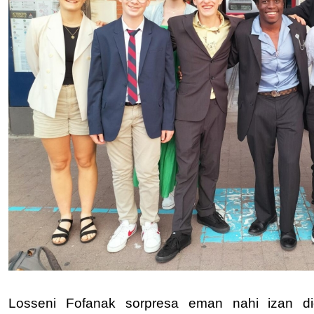
Losseni Fofanak sorpresa eman nahi izan dio