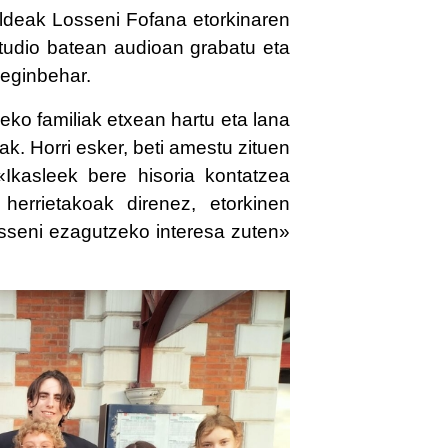
aldeak Losseni Fofana etorkinaren
estudio batean audioan grabatu eta
 eginbehar.
ko familiak etxean hartu eta lana
k. Horri esker, beti amestu zituen
«Ikasleek bere hisoria kontatzea
herrietakoak direnez, etorkinen
Losseni ezagutzeko interesa zuten»