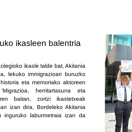
ko ikasleen balentria
olegioko ikasle talde bat, Akitania
a, lekuko immigrazioari buruzko
 historia eta memoriako aktoreen
Migrazioa, herritartasuna eta
ren baitan, zortzi ikastetxeak
n izan dira, Bordeleko Akitania
 inguruko laburmetraia izan da