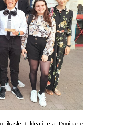
 ikasle taldeari eta Donibane