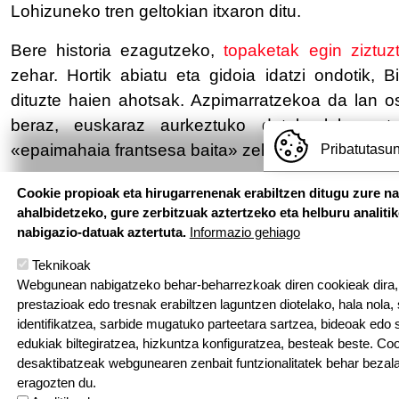
Lohizuneko tren geltokian itxaron ditu.
Bere historia ezagutzeko,
topaketak egin ziztuz
zehar. Hortik abiatu eta gidoia idatzi ondotik, 
dituzte haien ahotsak. Azpimarratzekoa da lan 
beraz, euskaraz aurkeztuko dutela laburmetrai
«epaimahaia frantsesa baita» zehaztu du animatzai
Pribatutasun
Cookie propioak eta hirugarrenenak erabiltzen ditugu zure n
ahalbidetzeko, gure zerbitzuak aztertzeko eta helburu analiti
nabigazio-datuak aztertuta.
Informazio gehiago
Teknikoak
Webgunean nabigatzeko behar-beharrezkoak diren cookieak dira, e
prestazioak edo tresnak erabiltzen laguntzen diotelako, hala nola,
identifikatzea, sarbide mugatuko parteetara sartzea, bideoak edo
edukiak biltegiratzea, hizkuntza konfiguratzea, besteak beste. Co
Hemen au
desaktibatzeak webgunearen zenbait funtzionalitatek behar bezala
eragozten du.
Pouponniere Bi