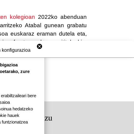
ten kolegioan
2022ko abenduan
Biarritzeko Atabal gunean grabatu
osoa euskaraz eraman dutela eta,
a, frantsesezko azpitituluekin,
le-hezitzaileak.
 konfigurazioa
abigazioa
koetarako, zure
rabiltzaileari bere
 saioa
 soinua hedatzeko
okie hauek
rkituko gaituzu
 funtzionatzea
dea, 64250 KANBO