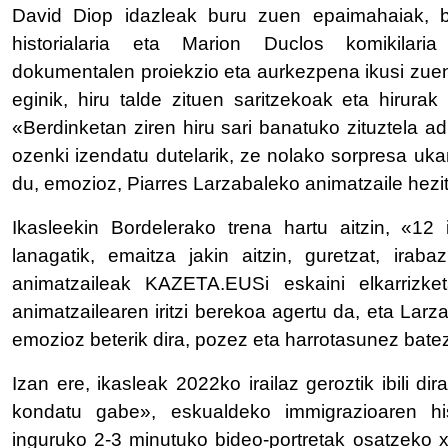
David Diop idazleak buru zuen epaimahaiak, 
historialaria eta Marion Duclos komikilaria
dokumentalen proiekzio eta aurkezpena ikusi zuen
eginik, hiru talde zituen saritzekoak eta hirurak
«Berdinketan ziren hiru sari banatuko zituztela ad
ozenki izendatu dutelarik, ze nolako sorpresa uk
du, emozioz, Piarres Larzabaleko animatzaile hezi
Ikasleekin Bordelerako trena hartu aitzin, «12
lanagatik, emaitza jakin aitzin, guretzat, irab
animatzaileak KAZETA.EUSi eskaini elkarrizk
animatzailearen iritzi berekoa agertu da, eta Larza
emozioz beterik dira, pozez eta harrotasunez batez
Izan ere, ikasleak 2022ko irailaz geroztik ibili di
kondatu gabe», eskualdeko immigrazioaren his
inguruko 2-3 minutuko bideo-portretak osatzeko x