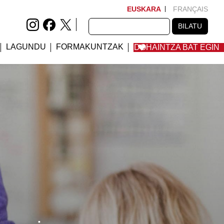
EUSKARA
FRANÇAIS
BILATU
BILATU
LAGUNDU
FORMAKUNTZAK
DOHAINTZA BAT EGIN