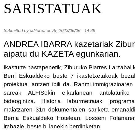
SARISTATUAK
Submitted by
editorea
on
Ar, 2023/06/06 - 14:39
ANDREA IBARRA kazetariak Ziburu
aipatu du KAZETA egunkarian.
Ikasturte hastapenetik, Ziburuko Piarres Larzabal k
Berri Eskualdeko beste 7 ikastetxetakoak bezal
proiektua lantzen ibili da. Rahmi immigrazioaren
sareak ALFISekin elkarlanean antolaturiko '
bideogintza. Historia laburmetraiak' programa
maiatzaren 31n dokumentalen sariketa emanaldia
Berria Eskualdeko Hotelean. Losseni Fofanaren
irabazle, beste bi lanekin berdinketan.