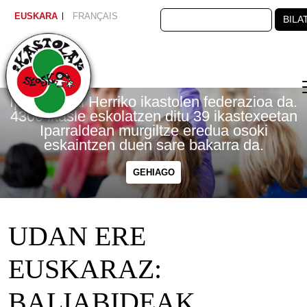
BILATU
EUSKARA
FRANÇAIS
BILA
Seaska
Seaska
Seaska
Seaska
Seaska
Seaska
Seaska
Seaska
Skip to main content
Ipar Euskal Herriko ikastolen federazioa da.
Ipar Euskal Herriko ikastolen federazioa da.
Ipar Euskal Herriko ikastolen federazioa da.
Ipar Euskal Herriko ikastolen federazioa da.
Ipar Euskal Herriko ikastolen federazioa da.
Ipar Euskal Herriko ikastolen federazioa da.
Ipar Euskal Herriko ikastolen federazioa da.
Ipar Euskal Herriko ikastolen federazioa da.
4300 ikasle eskolatzen ditu 39 ikastexeetan
4300 ikasle eskolatzen ditu 39 ikastexeetan
4300 ikasle eskolatzen ditu 39 ikastexeetan
4300 ikasle eskolatzen ditu 39 ikastexeetan
4300 ikasle eskolatzen ditu 39 ikastexeetan
4300 ikasle eskolatzen ditu 39 ikastexeetan
4300 ikasle eskolatzen ditu 39 ikastexeetan
4300 ikasle eskolatzen ditu 39 ikastexeetan
Iparraldean murgiltze eredua osoki
Iparraldean murgiltze eredua osoki
Iparraldean murgiltze eredua osoki
Iparraldean murgiltze eredua osoki
Iparraldean murgiltze eredua osoki
Iparraldean murgiltze eredua osoki
Iparraldean murgiltze eredua osoki
Iparraldean murgiltze eredua osoki
eskaintzen duen sare bakarra da.
eskaintzen duen sare bakarra da.
eskaintzen duen sare bakarra da.
eskaintzen duen sare bakarra da.
eskaintzen duen sare bakarra da.
eskaintzen duen sare bakarra da.
eskaintzen duen sare bakarra da.
eskaintzen duen sare bakarra da.
GEHIAGO
GEHIAGO
GEHIAGO
GEHIAGO
GEHIAGO
GEHIAGO
GEHIAGO
GEHIAGO
UDAN ERE
EUSKARAZ:
BALIABIDEAK