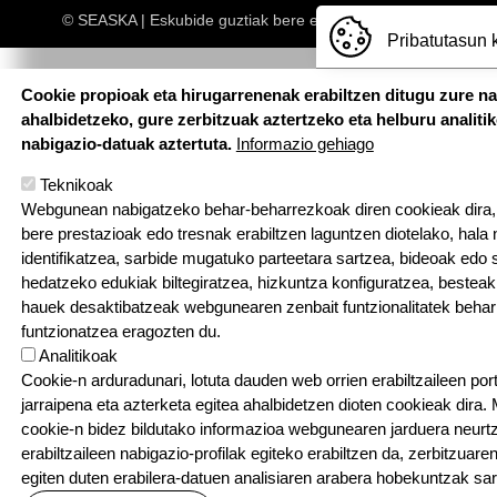
© SEASKA | Eskubide guztiak bere esku
Pribatutasun 
Cookie propioak eta hirugarrenenak erabiltzen ditugu zure n
ahalbidetzeko, gure zerbitzuak aztertzeko eta helburu analiti
nabigazio-datuak aztertuta.
Informazio gehiago
Teknikoak
Webgunean nabigatzeko behar-beharrezkoak diren cookieak dira, e
bere prestazioak edo tresnak erabiltzen laguntzen diotelako, hala 
identifikatzea, sarbide mugatuko parteetara sartzea, bideoak edo 
hedatzeko edukiak biltegiratzea, hizkuntza konfiguratzea, bestea
hauek desaktibatzeak webgunearen zenbait funtzionalitatek behar
funtzionatzea eragozten du.
Analitikoak
Cookie-n arduradunari, lotuta dauden web orrien erabiltzaileen por
jarraipena eta azterketa egitea ahalbidetzen dioten cookieak dira
cookie-n bidez bildutako informazioa webgunearen jarduera neurt
erabiltzaileen nabigazio-profilak egiteko erabiltzen da, zerbitzuaren
egiten duten erabilera-datuen analisiaren arabera hobekuntzak sa