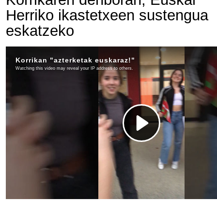
Herriko ikastetxeen sustengua
eskatzeko