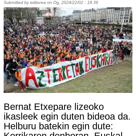
Submitted by
editorea
on
Og, 2024/22/02 - 18:39
Bernat Etxepare lizeoko
ikasleek egin duten bideoa da.
Helburu batekin egin dute:
Korrikaren denboran, Euskal