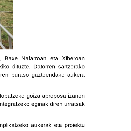
, Baxe Nafarroan eta Xiberoan
iko dituzte. Datorren sartzerako
diren buraso gazteendako aukera
n topatzeko goiza aproposa izanen
 integratzeko eginak diren urratsak
inplikatzeko aukerak eta proiektu