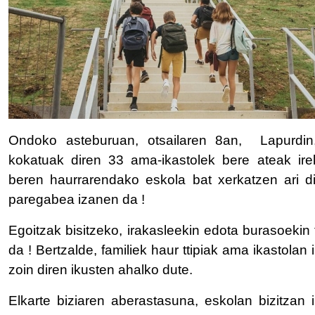
Ondoko asteburuan, otsailaren 8an, Lapurdin
kokatuak diren 33 ama-ikastolek bere ateak irek
beren haurrarendako eskola bat xerkatzen ari 
paregabea izanen da !
Egoitzak bisitzeko, irakasleekin edota burasoeki
da ! Bertzalde, familiek haur ttipiak ama ikastolan
zoin diren ikusten ahalko dute.
Elkarte biziaren aberastasuna, eskolan bizitzan 