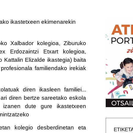
ilako ikastetxeen ekimenarekin
oko Xalbador kolegioa, Ziburuko
x Erdozaintzi Etxart kolegioa,
Kattalin Elizalde ikastegia) baita
profesionala familiendako irekiak
atuak diren ikasleen familiei...
 ari diren bertze sareetako eskola
 izanen dute gure ikastetxeen
 mintzatzeko
etan kolegio desberdinetan eta
ETIKET