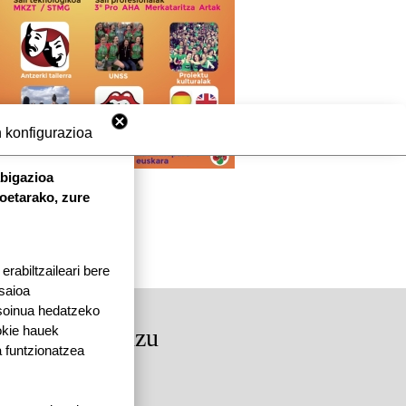
 konfigurazioa
abigazioa
koetarako, zure
rabiltzaileari bere
 saioa
 soinua hedatzeko
okie hauek
rkituko gaituzu
 funtzionatzea
dea, 64250 KANBO
4 | F: 05 59 52 88 87