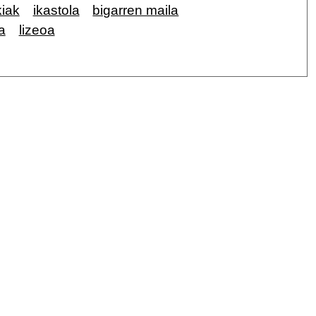
kiak
ikastola
bigarren maila
a
lizeoa