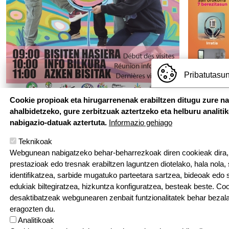
Pribatutasun
Cookie propioak eta hirugarrenenak erabiltzen ditugu zure n
ahalbidetzeko, gure zerbitzuak aztertzeko eta helburu analiti
nabigazio-datuak aztertuta.
Informazio gehiago
Teknikoak
Webgunean nabigatzeko behar-beharrezkoak diren cookieak dira, e
prestazioak edo tresnak erabiltzen laguntzen diotelako, hala nola,
identifikatzea, sarbide mugatuko parteetara sartzea, bideoak edo
edukiak biltegiratzea, hizkuntza konfiguratzea, besteak beste. Co
Hemen au
desaktibatzeak webgunearen zenbait funtzionalitatek behar bezala
eragozten du.
Pouponniere Bi
Analitikoak
T: 05 59 52 49 2