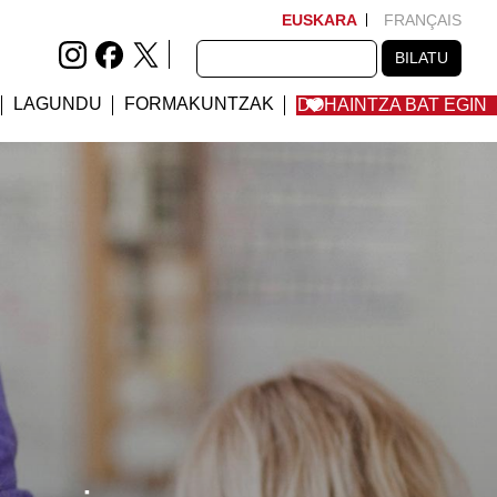
EUSKARA
FRANÇAIS
BILATU
BILATU
LAGUNDU
FORMAKUNTZAK
DOHAINTZA BAT EGIN