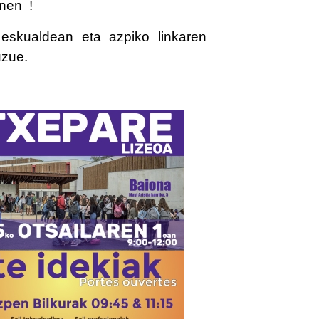
anen !
eskualdean eta azpiko linkaren
uzue.