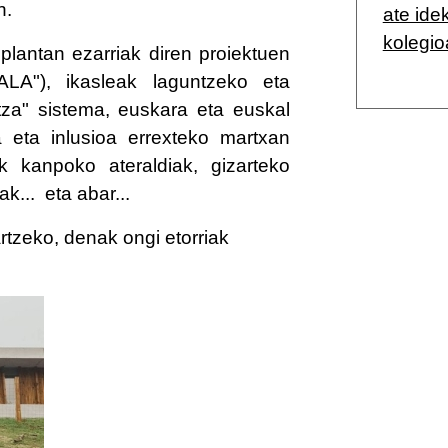
n.
ate ide
kolegio
plantan ezarriak diren proiektuen
ALA"), ikasleak laguntzeko eta
tza" sistema, euskara eta euskal
a eta inlusioa errexteko martxan
ik kanpoko ateraldiak, gizarteko
k... eta abar...
tzeko, denak ongi etorriak