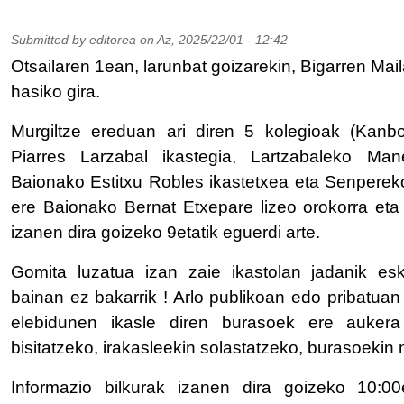
Submitted by
editorea
on
Az, 2025/22/01 - 12:42
Otsailaren 1ean, larunbat goizarekin, Bigarren Ma
hasiko gira.
Murgiltze ereduan ari diren 5 kolegioak (Kanb
Piarres Larzabal ikastegia, Lartzabaleko Mane
Baionako Estitxu Robles ikastetxea eta Senpereko 
ere Baionako Bernat Etxepare lizeo orokorra eta 
izanen dira goizeko 9etatik eguerdi arte.
Gomita luzatua izan zaie ikastolan jadanik eskol
bainan ez bakarrik ! Arlo publikoan edo pribatuan
elebidunen ikasle diren burasoek ere aukera
bisitatzeko, irakasleekin solastatzeko, burasoekin
Informazio bilkurak izanen dira goizeko 10:00