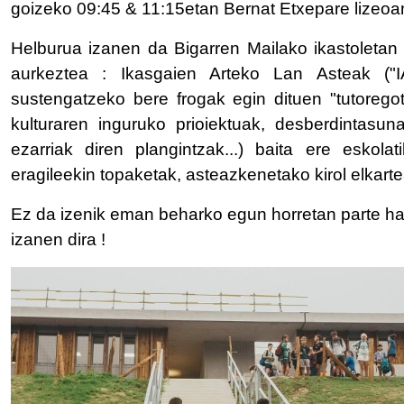
goizeko 09:45 & 11:15etan Bernat Etxepare lizeoa
Helburua izanen da Bigarren Mailako ikastoletan 
aurkeztea : Ikasgaien Arteko Lan Asteak ("I
sustengatzeko bere frogak egin dituen "tutorego
kulturaren inguruko prioiektuak, desberdintasun
ezarriak diren plangintzak...) baita ere eskolat
eragileekin topaketak, asteazkenetako kirol elkartea
Ez da izenik eman beharko egun horretan parte har
izanen dira !
IRUDIA