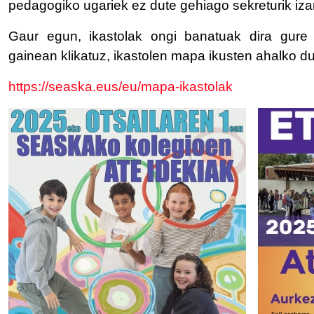
pedagogiko ugariek ez dute gehiago sekreturik iz
Gaur egun, ikastolak ongi banatuak dira gure 
gainean klikatuz, ikastolen mapa ikusten ahalko d
https://seaska.eus/eu/mapa-ikastolak
IRUDIA
IRUDIA