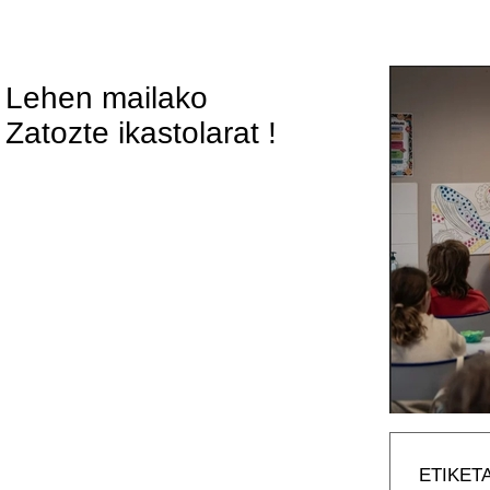
a Lehen mailako
 Zatozte ikastolarat !
ETIKET