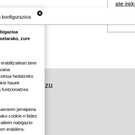
ate irek
guraso
 konfigurazioa
abigazioa
koetarako, zure
rabiltzaileari bere
 saioa
 soinua hedatzeko
okie hauek
rkituko gaituzu
 funtzionatzea
dea, 64250 KANBO
4 | F: 05 59 52 88 87
taeraren jarraipena
tako cookie-n bidez
aileen nabigazio-
ten erabilera-