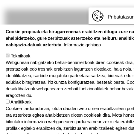
Pribatutasun
Cookie propioak eta hirugarrenenak erabiltzen ditugu zure n
ahalbidetzeko, gure zerbitzuak aztertzeko eta helburu analiti
nabigazio-datuak aztertuta.
Informazio gehiago
Teknikoak
Webgunean nabigatzeko behar-beharrezkoak diren cookieak dira, e
prestazioak edo tresnak erabiltzen laguntzen diotelako, hala nola,
identifikatzea, sarbide mugatuko parteetara sartzea, bideoak edo
edukiak biltegiratzea, hizkuntza konfiguratzea, besteak beste. Co
Hemen au
desaktibatzeak webgunearen zenbait funtzionalitatek behar bezala
eragozten du.
Pouponniere Bi
Analitikoak
T: 05 59 52 49 2
Cookie-n arduradunari, lotuta dauden web orrien erabiltzaileen por
eta azterketa egitea ahalbidetzen dioten cookieak dira. Mota hone
Sarean
bildutako informazioa webgunearen jarduera neurtzeko eta erabiltz
profilak egiteko erabiltzen da, zerbitzuaren erabiltzaileek egiten du