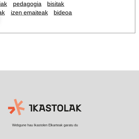
iak
pedagogia
bisitak
ak
izen emaiteak
bideoa
Webgune hau Ikastolen Elkarteak garatu du