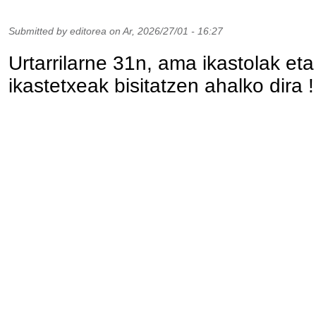
Submitted by
editorea
on
Ar, 2026/27/01 - 16:27
Urtarrilarne 31n, ama ikastolak et
ikastetxeak bisitatzen ahalko dira !