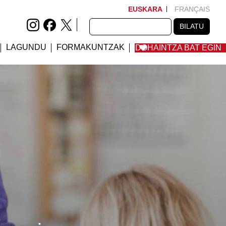
EUSKARA
FRANÇAIS
BILATU
BILATU
LAGUNDU
FORMAKUNTZAK
DOHAINTZA BAT EGIN