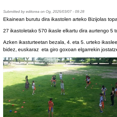
Submitted by
editorea
on
Og, 2025/03/07 - 09:28
Ekainean burutu dira ikastolen arteko Bizijolas top
27 ikastoletako 570 ikasle elkartu dira aurtengo 5 
Azken ikasturteetan bezala, 4. eta 5. urteko ikasle
bidez, euskaraz eta giro goxoan elgarrekin jostatz
IRUDIA