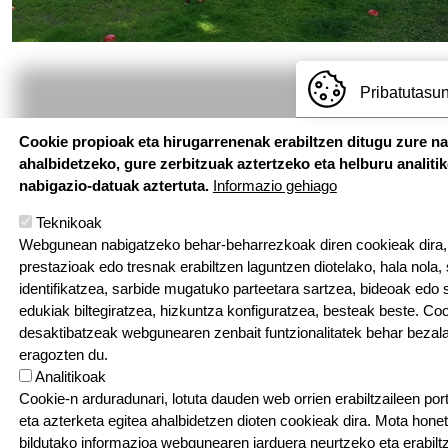
Pribatutasun
Cookie propioak eta hirugarrenenak erabiltzen ditugu zure n
ahalbidetzeko, gure zerbitzuak aztertzeko eta helburu analiti
nabigazio-datuak aztertuta.
Informazio gehiago
Teknikoak
Webgunean nabigatzeko behar-beharrezkoak diren cookieak dira, e
prestazioak edo tresnak erabiltzen laguntzen diotelako, hala nola,
identifikatzea, sarbide mugatuko parteetara sartzea, bideoak edo
edukiak biltegiratzea, hizkuntza konfiguratzea, besteak beste. Co
Hemen au
desaktibatzeak webgunearen zenbait funtzionalitatek behar bezala
eragozten du.
Pouponniere Bi
Analitikoak
T: 05 59 52 49 2
Cookie-n arduradunari, lotuta dauden web orrien erabiltzaileen por
eta azterketa egitea ahalbidetzen dioten cookieak dira. Mota hone
Sarean
bildutako informazioa webgunearen jarduera neurtzeko eta erabiltz