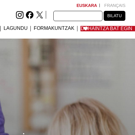
EUSKARA
FRANÇAIS
BILATU
BILATU
LAGUNDU
FORMAKUNTZAK
DOHAINTZA BAT EGIN