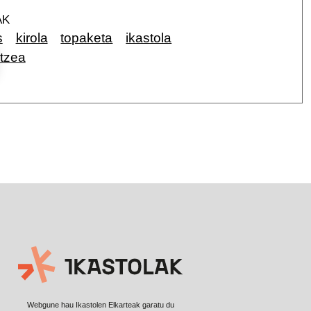
AK
s
kirola
topaketa
ikastola
rtzea
Webgune hau Ikastolen Elkarteak garatu du