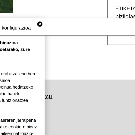
ETIKET
bizijola
aire ha
 konfigurazioa
abigazioa
koetarako, zure
rabiltzaileari bere
 saioa
 soinua hedatzeko
okie hauek
rkituko gaituzu
 funtzionatzea
dea, 64250 KANBO
4 | F: 05 59 52 88 87
taeraren jarraipena
tako cookie-n bidez
aileen nabigazio-