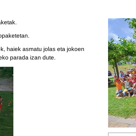
aketak.
topaketetan.
ek, haiek asmatu jolas eta jokoen
eko parada izan dute.