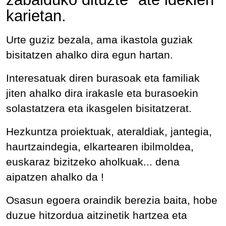
karietan.
Urte guziz bezala, ama ikastola guziak
bisitatzen ahalko dira egun hartan.
Interesatuak diren burasoak eta familiak
jiten ahalko dira irakasle eta burasoekin
solastatzera eta ikasgelen bisitatzerat.
Hezkuntza proiektuak, ateraldiak, jantegia,
haurtzaindegia, elkartearen ibilmoldea,
euskaraz bizitzeko aholkuak... dena
aipatzen ahalko da !
Osasun egoera oraindik berezia baita, hobe
duzue hitzordua aitzinetik hartzea eta