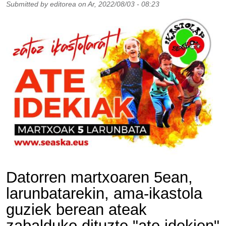
Submitted by
editorea
on
Ar, 2022/08/03 - 08:23
Datorren martxoaren 5ean,
larunbatarekin, ama-ikastola
guziek berean ateak
zabalduko dituzte "ate idekien"