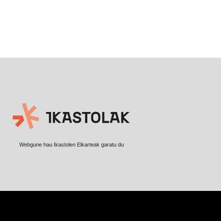
Webgune hau Ikastolen Elkarteak garatu du