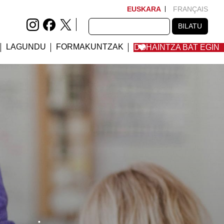
EUSKARA
FRANÇAIS
BILATU
BILATU
LAGUNDU
FORMAKUNTZAK
DOHAINTZA BAT EGIN