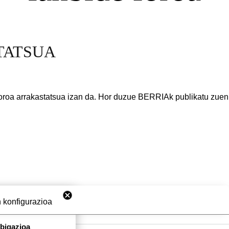
TATSUA
foroa arrakastatsua izan da. Hor duzue BERRIAk publikatu zuen 
 konfigurazioa
abigazioa