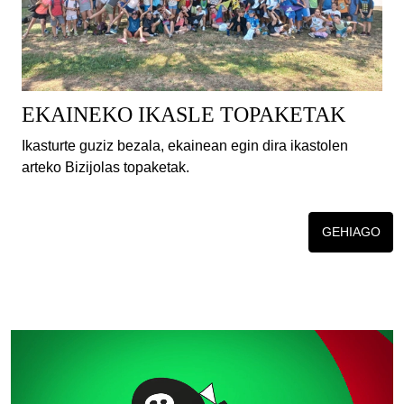
EKAINEKO IKASLE TOPAKETAK
Ikasturte guziz bezala, ekainean egin dira ikastolen
arteko Bizijolas topaketak.
GEHIAGO