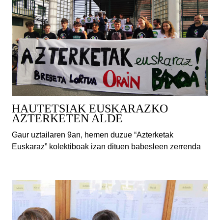
HAUTETSIAK EUSKARAZKO
AZTERKETEN ALDE
Gaur uztailaren 9an, hemen duzue “Azterketak
Euskaraz” kolektiboak izan dituen babesleen zerrenda