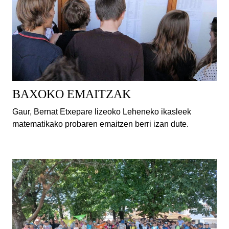
BAXOKO EMAITZAK
Gaur, Bernat Etxepare lizeoko Leheneko ikasleek
matematikako probaren emaitzen berri izan dute.