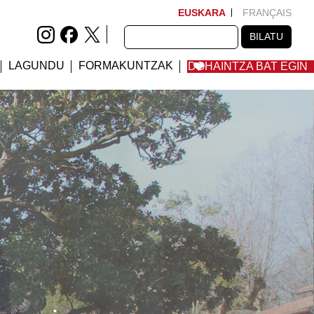
EUSKARA
FRANÇAIS
BILATU
BILATU
LAGUNDU
FORMAKUNTZAK
DOHAINTZA BAT EGIN