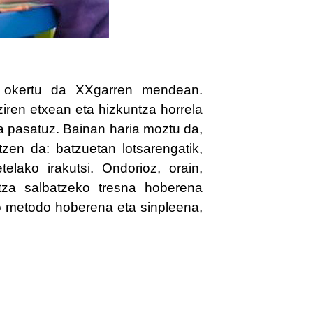
tz okertu da XXgarren mendean.
ren etxean eta hizkuntza horrela
ra pasatuz. Bainan haria moztu da,
ltzen da: batzuetan lotsarengatik,
elako irakutsi. Ondorioz, orain,
ntza salbatzeko tresna hoberena
o metodo hoberena eta sinpleena,