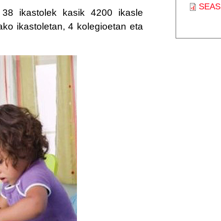
SEAS
38 ikastolek kasik 4200 ikasle
ko ikastoletan, 4 kolegioetan eta