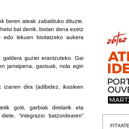
ek beren ateak zabalduko dituzte.
hetsi bat denik, bistan dena ezetz
o edo lekuen bisitatzeko aukera
 galdera guziei erantzuteko. Gai
en jarraipena, gastuak, nola egin
 izanen dira (adibidez, ikasleen
tik goiti, garbiak direlarik eta
diete, “integrazio batzordearen”
FITXAT