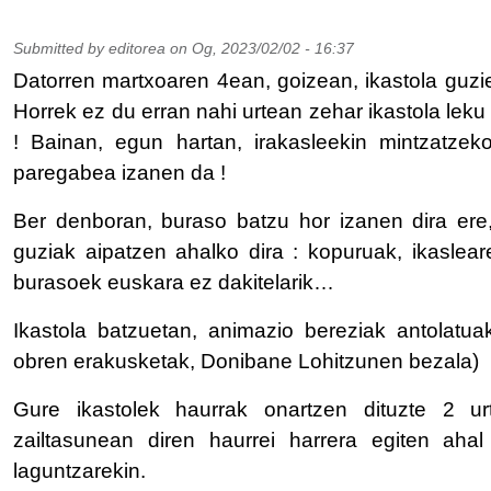
Submitted by
editorea
on
Og, 2023/02/02 - 16:37
Datorren martxoaren 4ean, goizean, ikastola guzi
Horrek ez du erran nahi urtean zehar ikastola leku 
! Bainan, egun hartan, irakasleekin mintzatzek
paregabea izanen da !
Ber denboran, buraso batzu hor izanen dira ere,
guziak aipatzen ahalko dira : kopuruak, ikaslear
burasoek euskara ez dakitelarik…
Ikastola batzuetan, animazio bereziak antolatuak
obren erakusketak, Donibane Lohitzunen bezala)
Gure ikastolek haurrak onartzen dituzte 2 urte
zailtasunean diren haurrei harrera egiten ahal 
laguntzarekin.