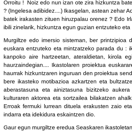
Orroitu ! Noiz edo nun izan ote zira hizkuntza ba
? (Ingelesa adibidez....) Ikasgelan, astean zehar A
batek irakasten zituen hiruzpalau orenez ? Edo I
ibili zinelarik, hizkuntza egun guzian entzuteko eta
Murgiltze edo imersio sisteman, ber printzipio
euskara entzuteko eta mintzatzeko parada du : i
kanpoko aire hartzeetan, ateraldietan, kirola egi
haurzaindegian.... Ikastolaren proiektua euskara
haurrak hizkuntzaren inguruan den proiektua sendi
bere ikasteko motibazioa azkartzen eta bultzatze
aberastasuna eta ainiztasuna bizitzeko aukera
kulturaren aktorea eta sortzailea bilakatzen aha
Erroak fermuki lurrean dituela erakusten zaio et
indarra eta idekidura eskaintzen dio.
Gaur egun murgiltze eredua Seaskaren ikastoletan 