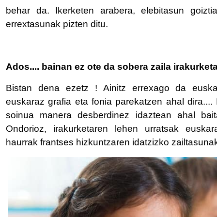
behar da. Ikerketen arabera, elebitasun goizti
errextasunak pizten ditu.
Ados.... bainan ez ote da sobera zaila irakurke
Bistan dena ezetz ! Ainitz errexago da euska
euskaraz grafia eta fonia parekatzen ahal dira....
soinua manera desberdinez idaztean ahal baita
Ondorioz, irakurketaren lehen urratsak euskar
haurrak frantses hizkuntzaren idatzizko zailtasunak