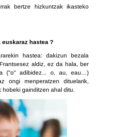
arrak bertze hizkuntzak ikasteko
ta euskaraz hastea ?
rarekin hastea: dakizun bezala
 Frantsesez aldiz, ez da hala, ber
 ("o" adibidez... o, au, eau…)
az ongi menperatzen dituelarik,
 hobeki gainditzen ahal ditu.