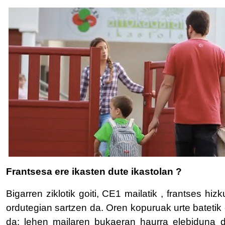
Frantsesa ere ikasten dute ikastolan ?
Bigarren ziklotik goiti, CE1 mailatik , frantses h
ordutegian sartzen da. Oren kopuruak urte batetik
da: lehen mailaren bukaeran haurra elebiduna d