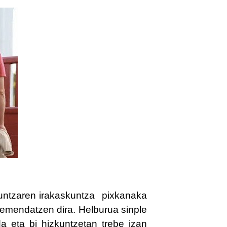
izkuntzaren irakaskuntza pixkanaka
 emendatzen dira. Helburua sinple
a eta bi hizkuntzetan trebe izan