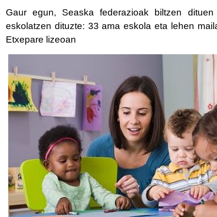
Gaur egun, Seaska federazioak biltzen dituen 
eskolatzen dituzte: 33 ama eskola eta lehen maila
Etxepare lizeoan