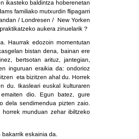
ten ikasteko baldintza hoberenetan
dams familiako mutxurdin flipagarri
rlandan / Londresen / New Yorken
 praktikatzeko aukera zinuelarik ?
a da. Haurrak edozoin momentutan
kasgelan bistan dena, bainan ere
nez, bertsotan arituz, jantegian,
ren inguruan eraikia da: ondorioz
tzen eta bizitzen ahal du. Horrek
n du. Ikasleari euskal kulturaren
 emaiten dio. Egun batez, gure
lko dela sendimendua pizten zaio.
a horrek munduan zehar ibiltzeko
bakarrik eskainia da.