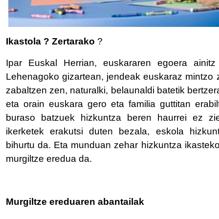
Ikastola ? Zertarako
?
Ipar Euskal Herrian, euskararen egoera aini
Lehenagoko gizartean, jendeak euskaraz mintzo zi
zabaltzen zen, naturalki, belaunaldi batetik bertze
eta orain euskara gero eta familia guttitan erabi
buraso batzuek hizkuntza beren haurrei ez ziet
ikerketek erakutsi duten bezala, eskola hizku
bihurtu da. Eta munduan zehar hizkuntza ikastek
murgiltze eredua da.
Murgiltze ereduaren abantailak