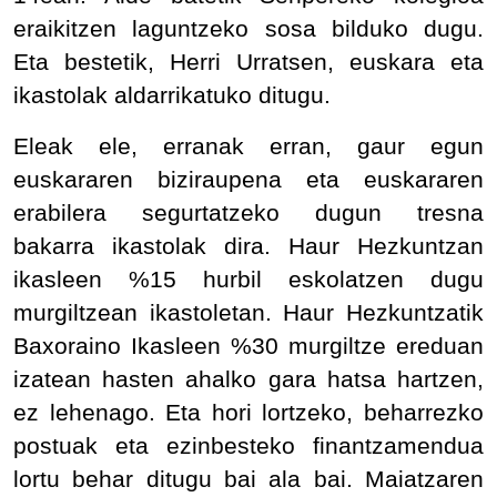
eraikitzen laguntzeko sosa bilduko dugu.
Eta bestetik, Herri Urratsen, euskara eta
ikastolak aldarrikatuko ditugu.
Eleak ele, erranak erran, gaur egun
euskararen biziraupena eta euskararen
erabilera segurtatzeko dugun tresna
bakarra ikastolak dira. Haur Hezkuntzan
ikasleen %15 hurbil eskolatzen dugu
murgiltzean ikastoletan. Haur Hezkuntzatik
Baxoraino Ikasleen %30 murgiltze ereduan
izatean hasten ahalko gara hatsa hartzen,
ez lehenago. Eta hori lortzeko, beharrezko
postuak eta ezinbesteko finantzamendua
lortu behar ditugu bai ala bai. Maiatzaren