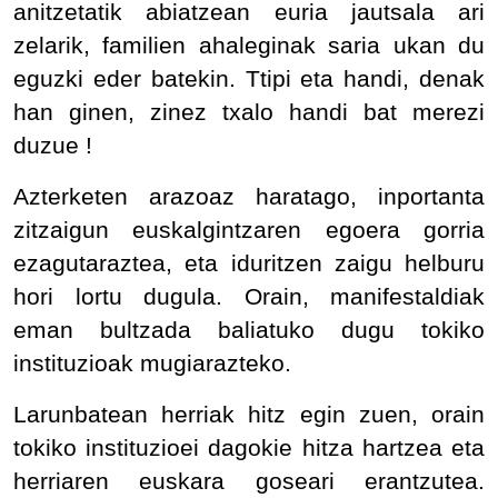
anitzetatik abiatzean euria jautsala ari
zelarik, familien ahaleginak saria ukan du
eguzki eder batekin. Ttipi eta handi, denak
han ginen, zinez txalo handi bat merezi
duzue !
Azterketen arazoaz haratago, inportanta
zitzaigun euskalgintzaren egoera gorria
ezagutaraztea, eta iduritzen zaigu helburu
hori lortu dugula. Orain, manifestaldiak
eman bultzada baliatuko dugu tokiko
instituzioak mugiarazteko.
Larunbatean herriak hitz egin zuen, orain
tokiko instituzioei dagokie hitza hartzea eta
herriaren euskara goseari erantzutea.