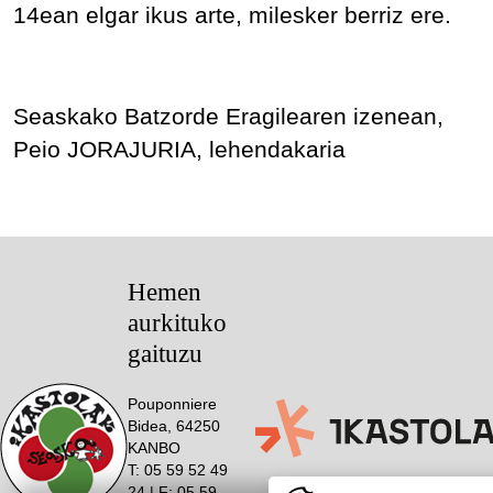
14ean elgar ikus arte, milesker berriz ere.
Seaskako Batzorde Eragilearen izenean,
Peio JORAJURIA, lehendakaria
Hemen
aurkituko
gaituzu
Pouponniere
Bidea, 64250
KANBO
T: 05 59 52 49
24 | F: 05 59
Webgune hau Ikastolen Elkarteak garatu 