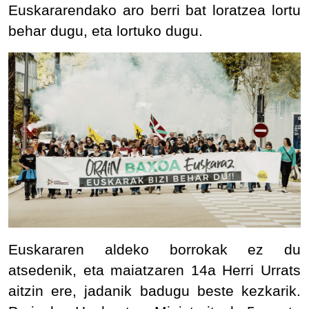
Euskararendako aro berri bat loratzea lortu
behar dugu, eta lortuko dugu.
IRUDIA
Euskararen aldeko borrokak ez du
atsedenik, eta maiatzaren 14a Herri Urrats
aitzin ere, jadanik badugu beste kezkarik.