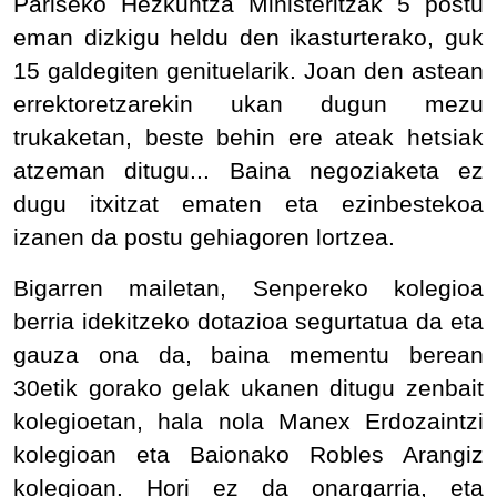
Pariseko Hezkuntza Ministeritzak 5 postu
eman dizkigu heldu den ikasturterako, guk
15 galdegiten genituelarik. Joan den astean
errektoretzarekin ukan dugun mezu
trukaketan, beste behin ere ateak hetsiak
atzeman ditugu... Baina negoziaketa ez
dugu itxitzat ematen eta ezinbestekoa
izanen da postu gehiagoren lortzea.
Bigarren mailetan, Senpereko kolegioa
berria idekitzeko dotazioa segurtatua da eta
gauza ona da, baina mementu berean
30etik gorako gelak ukanen ditugu zenbait
kolegioetan, hala nola Manex Erdozaintzi
kolegioan eta Baionako Robles Arangiz
kolegioan. Hori ez da onargarria, eta