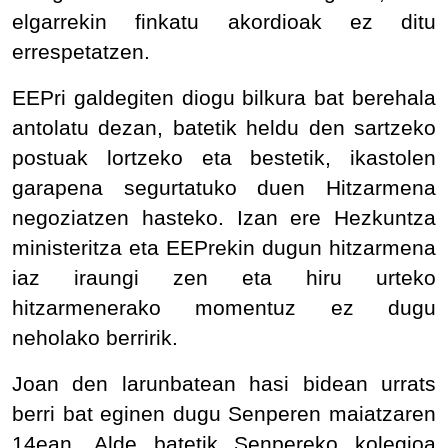
elgarrekin finkatu akordioak ez ditu
errespetatzen.
EEPri galdegiten diogu bilkura bat berehala
antolatu dezan, batetik heldu den sartzeko
postuak lortzeko eta bestetik, ikastolen
garapena segurtatuko duen Hitzarmena
negoziatzen hasteko. Izan ere Hezkuntza
ministeritza eta EEPrekin dugun hitzarmena
iaz iraungi zen eta hiru urteko
hitzarmenerako momentuz ez dugu
neholako berririk.
Joan den larunbatean hasi bidean urrats
berri bat eginen dugu Senperen maiatzaren
14ean. Alde batetik Senpereko kolegioa