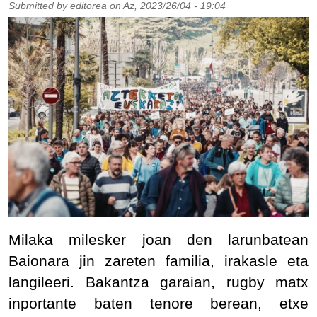
Submitted by
editorea
on
Az, 2023/26/04 - 19:04
Milaka milesker joan den larunbatean
Baionara jin zareten familia, irakasle eta
langileeri. Bakantza garaian, rugby matx
inportante baten tenore berean, etxe