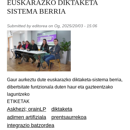
EUSKARAZKO DIKTAKETA
SISTEMA BERRIA
Submitted by
editorea
on
Og, 2025/20/03 - 15:06
Gaur aurkeztu dute euskarazko diktaketa-sistema berria,
dibertsitate funtzionala duten haur eta gazteentzako
laguntzeko
ETIKETAK
Askhezi; orainLP
diktaketa
adimen artifiziala
prentsaurrekoa
integrazio batzordea