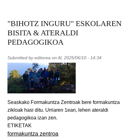
"BIHOTZ INGURU" ESKOLAREN
BISITA & ATERALDI
PEDAGOGIKOA
Submitted by
editorea
on
Al, 2025/06/10 - 14:34
Seaskako Formakuntza Zentroak bere formakuntza
zikloak hasi ditu. Urriaren 1ean, lehen ateraldi
pedagogikoa izan zen.
ETIKETAK
formakuntza zentroa