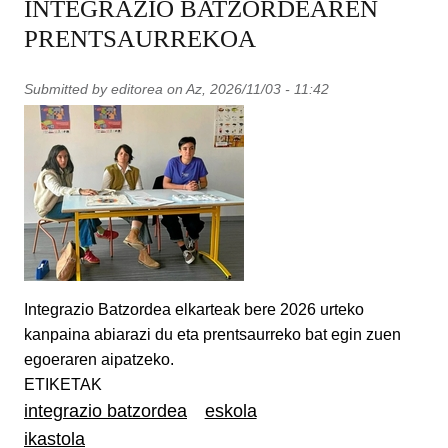
INTEGRAZIO BATZORDEAREN
PRENTSAURREKOA
Submitted by
editorea
on
Az, 2026/11/03 - 11:42
Integrazio Batzordea elkarteak bere 2026 urteko
kanpaina abiarazi du eta prentsaurreko bat egin zuen
egoeraren aipatzeko.
ETIKETAK
integrazio batzordea
eskola
ikastola