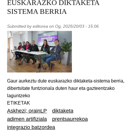
EUSKARAZKO DIKTAKETA
SISTEMA BERRIA
Submitted by
editorea
on
Og, 2025/20/03 - 15:06
Gaur aurkeztu dute euskarazko diktaketa-sistema berria,
dibertsitate funtzionala duten haur eta gazteentzako
laguntzeko
ETIKETAK
Askhezi; orainLP
diktaketa
adimen artifiziala
prentsaurrekoa
integrazio batzordea